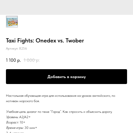
Taxi Fights: Onedex vs. Twober
Артикул:
8256
1 100
р.
1 800
р.
Добавить в корзину
Настольная обучающая игра для использования на уроках английского, по
мотивам морского боя.
Учебная цель
: диалог по теме “Город”. Как спросить и объяснить дорогу.
Уровень
: А2/А2+
Возраст
: 10+
Время игры
: 30 мин+
2-6 игроков