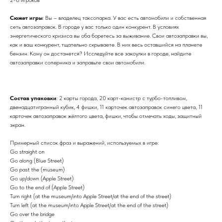
Сюжет игры
: Вы – владелец таксопарка. У вас есть автомобили и собственная
сеть автозаправок. В городе у вас только один конкурент. В условиях
энергетического кризиса вы оба боретесь за выживание. Свои автозаправки вы,
как и ваш конкурент, тщательно скрываете. В них весь оставшийся на планете
бензин. Кому он достанется? Исследуйте все закоулки в городе, найдите
автозаправки соперника и заправьте свои автомобили.
Состав упаковки
: 2 карты города, 20 карт-канистр с турбо-топливом,
двенадцатигранный кубик, 4 фишки, 11 карточек автозаправок синего цвета, 11
карточек автозаправок жёлтого цвета, фишки, чтобы отмечать ходы, защитный
экран.
Примерный список фраз и выражений, используемых в игре:
Go straight on
Go along (Blue Street)
Go past the (museum)
Go up/down (Apple Street)
Go to the end of (Apple Street)
Turn right (at the museum/into Apple Street/at the end of the street)
Turn left (at the museum/into Apple Street/at the end of the street)
Go over the bridge