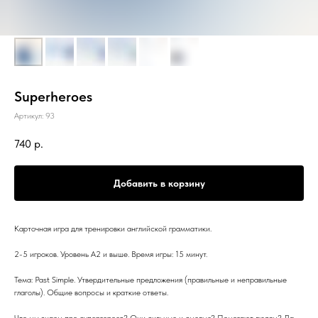
Superheroes
Артикул:
93
740
р.
Добавить в корзину
Карточная игра для тренировки английской грамматики.
2-5 игроков. Уровень А2 и выше. Время игры: 15 минут.
Тема: Past Simple. Утвердительные предложения (правильные и неправильные
глаголы). Общие вопросы и краткие ответы.
Что мы знаем про супергероев? Они сильные и смелые? Помогают людям? Да,